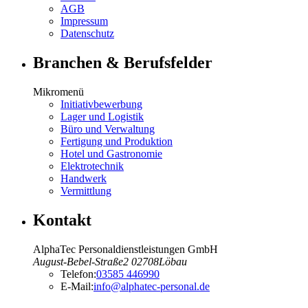
AGB
Impressum
Datenschutz
Branchen & Berufsfelder
Mikromenü
Initiativbewerbung
Lager und Logistik
Büro und Verwaltung
Fertigung und Produktion
Hotel und Gastronomie
Elektrotechnik
Handwerk
Vermittlung
Kontakt
AlphaTec Personaldienstleistungen GmbH
August-Bebel-Straße
2
02708
Löbau
Telefon:
03585 446990
E-Mail:
info@alphatec-personal.de