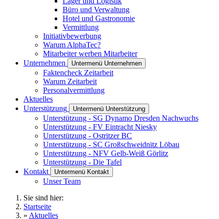
Lager und Logistik
Büro und Verwaltung
Hotel und Gastronomie
Vermittlung
Initiativbewerbung
Warum AlphaTec?
Mitarbeiter werben Mitarbeiter
Unternehmen
Untermenü Unternehmen
Faktencheck Zeitarbeit
Warum Zeitarbeit
Personalvermittlung
Aktuelles
Unterstützung
Untermenü Unterstützung
Unterstützung - SG Dynamo Dresden Nachwuchs
Unterstützung - FV Eintracht Niesky
Unterstützung - Ostritzer BC
Unterstützung - SC Großschweidnitz Löbau
Unterstützung - NFV Gelb-Weiß Görlitz
Unterstützung - Die Tafel
Kontakt
Untermenü Kontakt
Unser Team
Sie sind hier:
Startseite
»
Aktuelles