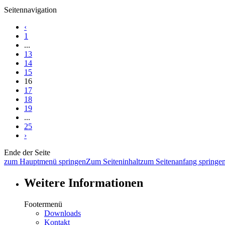
Seitennavigation
‹
1
...
13
14
15
16
17
18
19
...
25
›
Ende der Seite
zum Hauptmenü springen
Zum Seiteninhalt
zum Seitenanfang springe
Weitere Informationen
Footermenü
Downloads
Kontakt