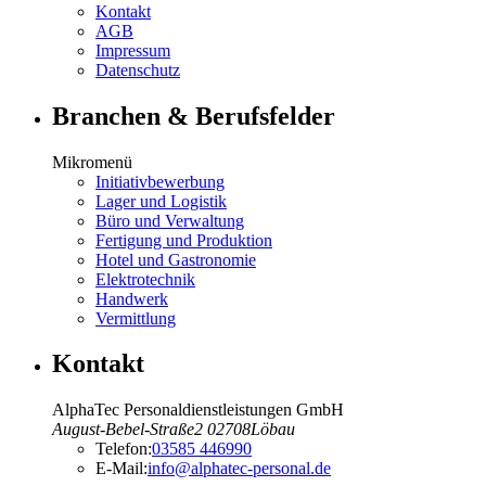
Kontakt
AGB
Impressum
Datenschutz
Branchen & Berufsfelder
Mikromenü
Initiativbewerbung
Lager und Logistik
Büro und Verwaltung
Fertigung und Produktion
Hotel und Gastronomie
Elektrotechnik
Handwerk
Vermittlung
Kontakt
AlphaTec Personaldienstleistungen GmbH
August-Bebel-Straße
2
02708
Löbau
Telefon:
03585 446990
E-Mail:
info@alphatec-personal.de